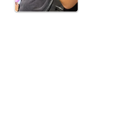
Conseils pour réussir
votre admission
Soignez votre lettre de
motivation. Expliquez-nous qui vous
êtes, donnez-nous envie de vous
rencontrer.
Faites à la fois court et expliquez
les raisons qui vous poussent à
intégrer notre école.
N’oubliez pas que nous
recherchons des candidats motivés !
Réfléchissez à vos atouts et
valorisez les en regard de votre
début de projet professionnel.
N’ayez pas peur de vos éventuels
échecs passés : montrez au
contraire ce qu’ils vous ont appris