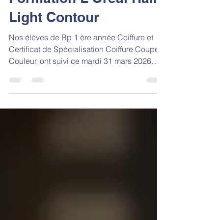
Formation L'Oreal Hair
Light Contour
Nos élèves de Bp 1 ère année Coiffure et
Certificat de Spécialisation Coiffure Coupe
Couleur, ont suivi ce mardi 31 mars 2026
une matinée de formation « Hair Light
Contour » avec la formatrice Mathilde
Ducarne, Freelance L’Oreal Professionnel,
ils ont pu découvrir notamment la technique
du Hair Touch.