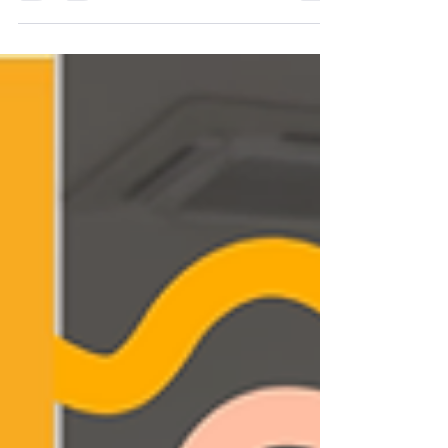
Ouvertes" le vendredi 28 mars 2026 de 9H à
12H30 sur rendez-vous, contactez-nous dès
maintenant par mail
sophie.cordonnier@hair-academy.fr ou par
téléphone au 0322462495 / 0615765100,
pour convenir d'un rendez-vous, vous
pourrez y découvrir nos différentes
formations et le fonctionnement de notre
CFA.